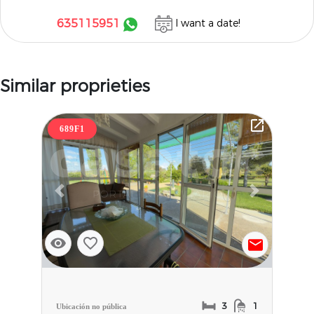
635115951
I want a date!
Similar proprieties
689F1
Previous slide
Next slide
3
1
Ubicación no pública