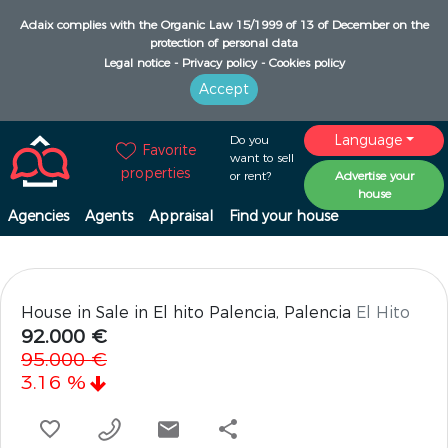
Adaix complies with the Organic Law 15/1999 of 13 of December on the
protection of personal data
Legal notice -
Privacy policy -
Cookies policy
Accept
Language
Do you
Favorite
want to sell
properties
or rent?
Advertise your
house
Agencies
Agents
Appraisal
Find your house
House in Sale in El hito Palencia, Palencia
El Hito
92.000 €
95.000 €
3.16 %
share