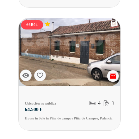
66B04
Previous slide
Next slide
4
1
Ubicación no pública
64.500 €
House in Sale in Piña de campos Piña de Campos, Palencia